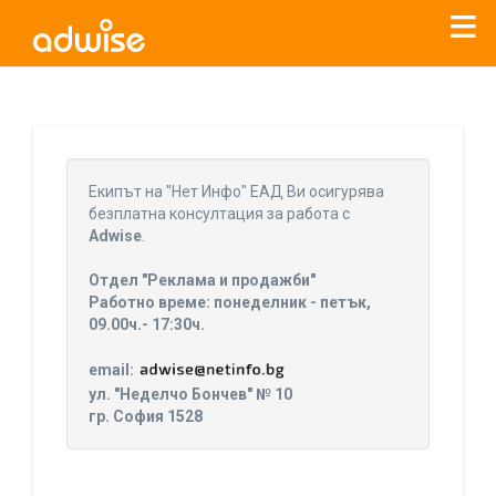
Уважаеми рекламодатели, с настоящото съобщение
бихме искали да Ви уведомим, че „Нет Инфо“ ЕАД (
„Нет
Eкипът на "Нет Инфо" ЕАД Ви осигурява
Инфо“
)
прекратява услугата Adwise
считано от
01.01.2026
безплатна консултация за работа с
г
.
Adwise
.
За повече информация, натиснете
тук.
Отдел "Реклама и продажби"
Работно време: понеделник - петък,
09.00ч.- 17:30ч.
email:
ул. "Неделчо Бончев" № 10
гр. София 1528