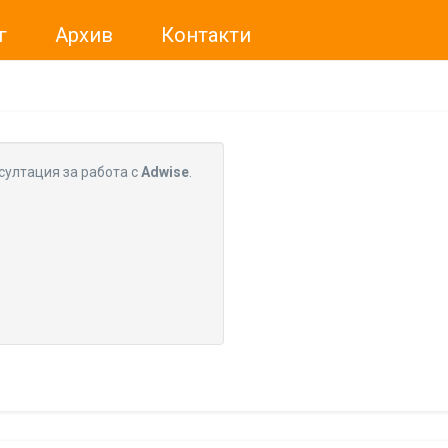
г
Архив
Контакти
ме искали да Ви уведомим, че „Нет Инфо“ ЕАД (
„Нет Инф
За повече информация, натиснете
тук.
султация за работа с
Adwise
.