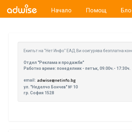
Начало
Помощ
Бло
Уважаеми рекламодатели, с настоящото съобщение бих
Eкипът на "Нет Инфо" ЕАД Ви осигурява безплатна кон
Отдел "Реклама и продажби"
Работно време: понеделник - петък, 09.00ч.- 17:30ч.
email:
ул. "Неделчо Бончев" № 10
гр. София 1528