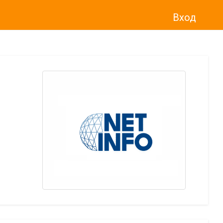
Вход
о“
)
прекратява услугата Adwise
считано от
01.01.2026 г
.