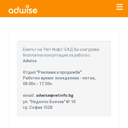
Уважаеми рекламодатели, с настоящото съобщение
бихме искали да Ви уведомим, че „Нет Инфо“ ЕАД (
„Нет
Eкипът на "Нет Инфо" ЕАД Ви осигурява
Инфо“
)
прекратява услугата Adwise
считано от
01.01.2026
безплатна консултация за работа с
г
.
Adwise
.
За повече информация, натиснете
тук.
Отдел "Реклама и продажби"
Работно време: понеделник - петък,
09.00ч.- 17:30ч.
email:
ул. "Неделчо Бончев" № 10
гр. София 1528