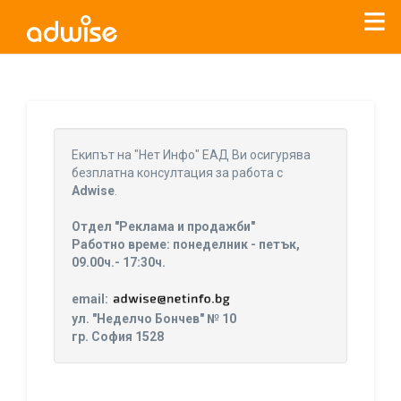
Уважаеми рекламодатели, с настоящото съобщение
бихме искали да Ви уведомим, че „Нет Инфо“ ЕАД (
„Нет
Eкипът на "Нет Инфо" ЕАД Ви осигурява
Инфо“
)
прекратява услугата Adwise
считано от
01.01.2026
безплатна консултация за работа с
г
.
Adwise
.
За повече информация, натиснете
тук.
Отдел "Реклама и продажби"
Работно време: понеделник - петък,
09.00ч.- 17:30ч.
email:
ул. "Неделчо Бончев" № 10
гр. София 1528