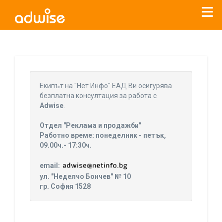
Уважаеми рекламодатели, с настоящото съобщение
бихме искали да Ви уведомим, че „Нет Инфо“ ЕАД (
„Нет
Eкипът на "Нет Инфо" ЕАД Ви осигурява
Инфо“
)
прекратява услугата Adwise
считано от
01.01.2026
безплатна консултация за работа с
г
.
Adwise
.
За повече информация, натиснете
тук.
Отдел "Реклама и продажби"
Работно време: понеделник - петък,
09.00ч.- 17:30ч.
email:
ул. "Неделчо Бончев" № 10
гр. София 1528