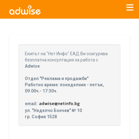
Уважаеми рекламодатели, с настоящото съобщение
бихме искали да Ви уведомим, че „Нет Инфо“ ЕАД (
„Нет
Eкипът на "Нет Инфо" ЕАД Ви осигурява
Инфо“
)
прекратява услугата Adwise
считано от
01.01.2026
безплатна консултация за работа с
г
.
Adwise
.
За повече информация, натиснете
тук.
Отдел "Реклама и продажби"
Работно време: понеделник - петък,
09.00ч.- 17:30ч.
email:
ул. "Неделчо Бончев" № 10
гр. София 1528