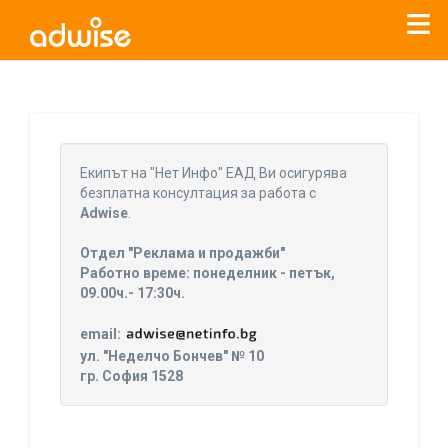
Уважаеми рекламодатели, с настоящото съобщение
бихме искали да Ви уведомим, че „Нет Инфо“ ЕАД (
„Нет
Eкипът на "Нет Инфо" ЕАД Ви осигурява
Инфо“
)
прекратява услугата Adwise
считано от
01.01.2026
безплатна консултация за работа с
г
.
Adwise
.
За повече информация, натиснете
тук.
Отдел "Реклама и продажби"
Работно време: понеделник - петък,
09.00ч.- 17:30ч.
email:
ул. "Неделчо Бончев" № 10
гр. София 1528