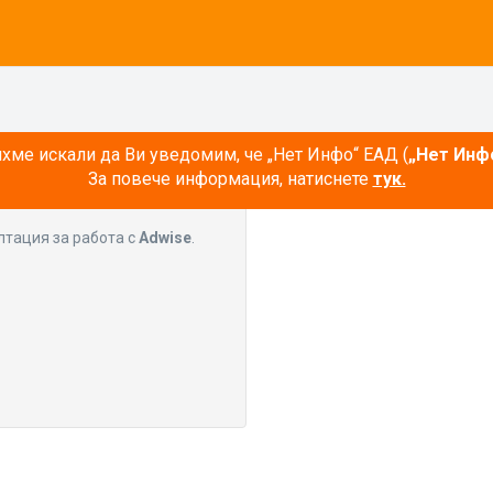
ме искали да Ви уведомим, че „Нет Инфо“ ЕАД (
„Нет Инф
За повече информация, натиснете
тук.
лтация за работа с
Adwise
.