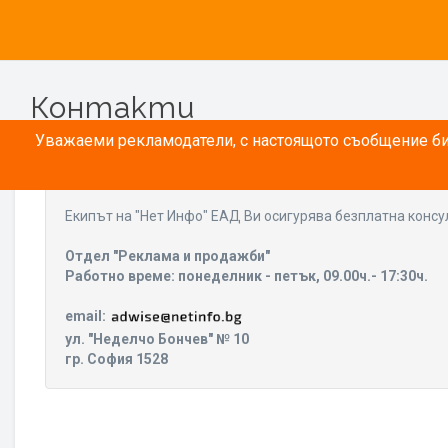
Контакти
Уважаеми рекламодатели, с настоящото съобщение бих
Eкипът на "Нет Инфо" ЕАД Ви осигурява безплатна консу
Отдел "Реклама и продажби"
Работно време: понеделник - петък, 09.00ч.- 17:30ч.
email:
ул. "Неделчо Бончев" № 10
гр. София 1528