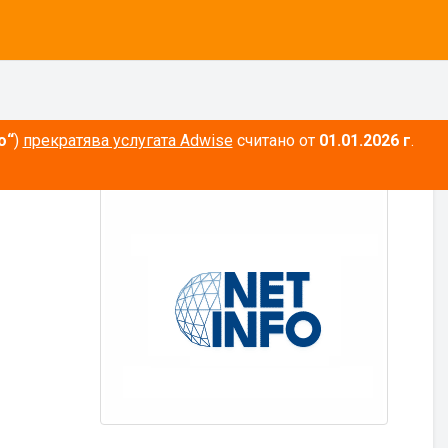
о“
)
прекратява услугата Adwise
считано от
01.01.2026 г
.