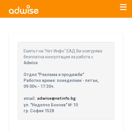
Уважаеми рекламодатели, с настоящото съобщение
бихме искали да Ви уведомим, че „Нет Инфо“ ЕАД (
„Нет
Eкипът на "Нет Инфо" ЕАД Ви осигурява
Инфо“
)
прекратява услугата Adwise
считано от
01.01.2026
безплатна консултация за работа с
г
.
Adwise
.
За повече информация, натиснете
тук.
Отдел "Реклама и продажби"
Работно време: понеделник - петък,
09.00ч.- 17:30ч.
email:
ул. "Неделчо Бончев" № 10
гр. София 1528