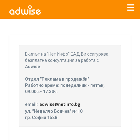
Уважаеми рекламодатели, с настоящото съобщение
бихме искали да Ви уведомим, че „Нет Инфо“ ЕАД (
„Нет
Eкипът на "Нет Инфо" ЕАД Ви осигурява
Инфо“
)
прекратява услугата Adwise
считано от
01.01.2026
безплатна консултация за работа с
г
.
Adwise
.
За повече информация, натиснете
тук.
Отдел "Реклама и продажби"
Работно време: понеделник - петък,
09.00ч.- 17:30ч.
email:
ул. "Неделчо Бончев" № 10
гр. София 1528