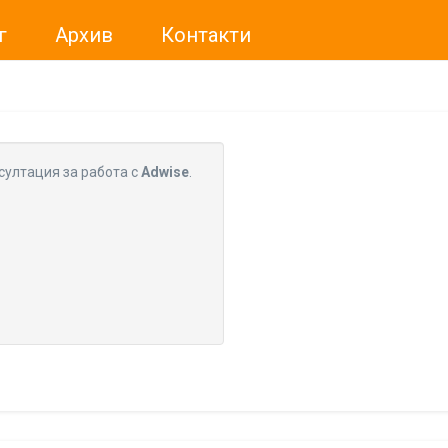
г
Архив
Контакти
ме искали да Ви уведомим, че „Нет Инфо“ ЕАД (
„Нет Инф
За повече информация, натиснете
тук.
султация за работа с
Adwise
.