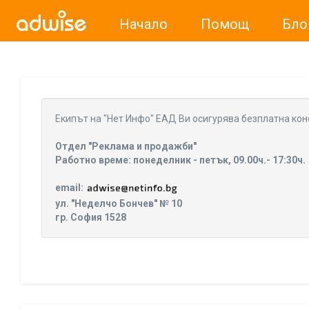
Начало
Помощ
Бло
Уважаеми рекламодатели, с настоящото съобщение бих
Eкипът на "Нет Инфо" ЕАД Ви осигурява безплатна кон
Отдел "Реклама и продажби"
Работно време: понеделник - петък, 09.00ч.- 17:30ч.
email:
ул. "Неделчо Бончев" № 10
гр. София 1528