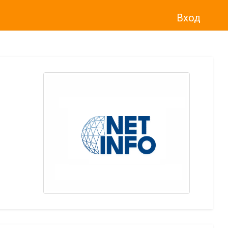
Вход
о“
)
прекратява услугата Adwise
считано от
01.01.2026 г
.