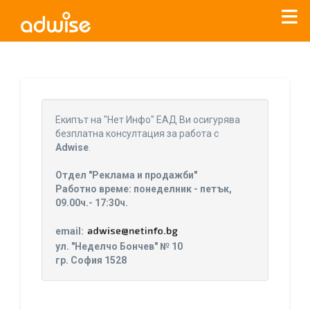
Уважаеми рекламодатели, с настоящото съобщение
бихме искали да Ви уведомим, че „Нет Инфо“ ЕАД (
„Нет
Eкипът на "Нет Инфо" ЕАД Ви осигурява
Инфо“
)
прекратява услугата Adwise
считано от
01.01.2026
безплатна консултация за работа с
г
.
Adwise
.
За повече информация, натиснете
тук.
Отдел "Реклама и продажби"
Работно време: понеделник - петък,
09.00ч.- 17:30ч.
email:
ул. "Неделчо Бончев" № 10
гр. София 1528