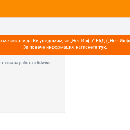
ме искали да Ви уведомим, че „Нет Инфо“ ЕАД (
„Нет Инф
За повече информация, натиснете
тук.
лтация за работа с
Adwise
.