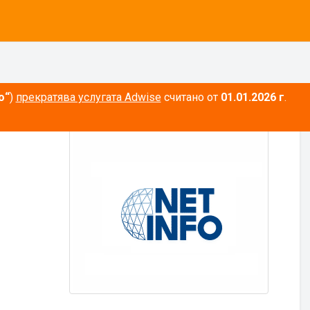
о“
)
прекратява услугата Adwise
считано от
01.01.2026 г
.