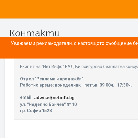
Контакти
Уважаеми рекламодатели, с настоящото съобщение бих
Eкипът на "Нет Инфо" ЕАД Ви осигурява безплатна консу
Отдел "Реклама и продажби"
Работно време: понеделник - петък, 09.00ч.- 17:30ч.
email:
ул. "Неделчо Бончев" № 10
гр. София 1528