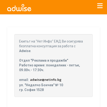
Уважаеми рекламодатели, с настоящото съобщение
бихме искали да Ви уведомим, че „Нет Инфо“ ЕАД (
„Нет
Eкипът на "Нет Инфо" ЕАД Ви осигурява
Инфо“
)
прекратява услугата Adwise
считано от
01.01.2026
безплатна консултация за работа с
г
.
Adwise
.
За повече информация, натиснете
тук.
Отдел "Реклама и продажби"
Работно време: понеделник - петък,
09.00ч.- 17:30ч.
email:
ул. "Неделчо Бончев" № 10
гр. София 1528