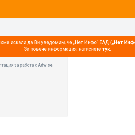
ме искали да Ви уведомим, че „Нет Инфо“ ЕАД (
„Нет Инф
За повече информация, натиснете
тук.
лтация за работа с
Adwise
.