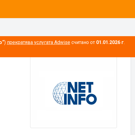
о“
)
прекратява услугата Adwise
считано от
01.01.2026 г
.