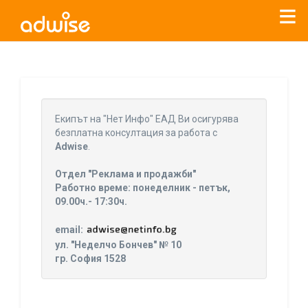
Уважаеми рекламодатели, с настоящото съобщение
бихме искали да Ви уведомим, че „Нет Инфо“ ЕАД (
„Нет
Eкипът на "Нет Инфо" ЕАД Ви осигурява
Инфо“
)
прекратява услугата Adwise
считано от
01.01.2026
безплатна консултация за работа с
г
.
Adwise
.
За повече информация, натиснете
тук.
Отдел "Реклама и продажби"
Работно време: понеделник - петък,
09.00ч.- 17:30ч.
email:
ул. "Неделчо Бончев" № 10
гр. София 1528