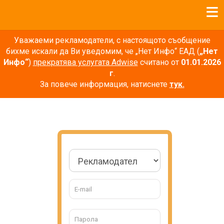
Уважаеми рекламодатели, с настоящото съобщение
бихме искали да Ви уведомим, че „Нет Инфо“ ЕАД (
„Нет
Инфо“
)
прекратява услугата Adwise
считано от
01.01.2026
г
.
За повече информация, натиснете
тук.