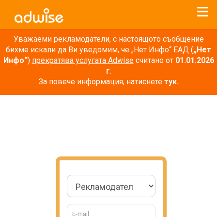
Уважаеми рекламодатели, с настоящото съобщение
бихме искали да Ви уведомим, че „Нет Инфо“ ЕАД (
„Нет
Инфо“
)
прекратява услугата Adwise
считано от
01.01.2026
г
.
За повече информация, натиснете
тук.