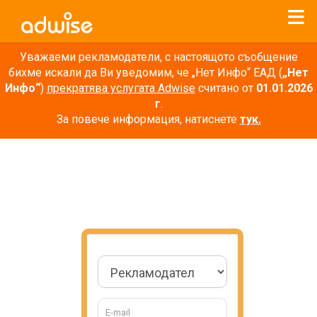
Уважаеми рекламодатели, с настоящото съобщение
бихме искали да Ви уведомим, че „Нет Инфо“ ЕАД (
„Нет
Инфо“
)
прекратява услугата Adwise
считано от
01.01.2026
г
.
За повече информация, натиснете
тук.