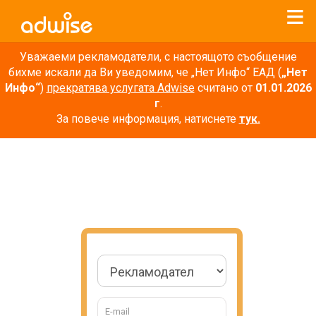
Уважаеми рекламодатели, с настоящото съобщение
бихме искали да Ви уведомим, че „Нет Инфо“ ЕАД (
„Нет
Инфо“
)
прекратява услугата Adwise
считано от
01.01.2026
г
.
За повече информация, натиснете
тук.