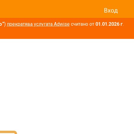
Вход
о“
)
прекратява услугата Adwise
считано от
01.01.2026 г
.