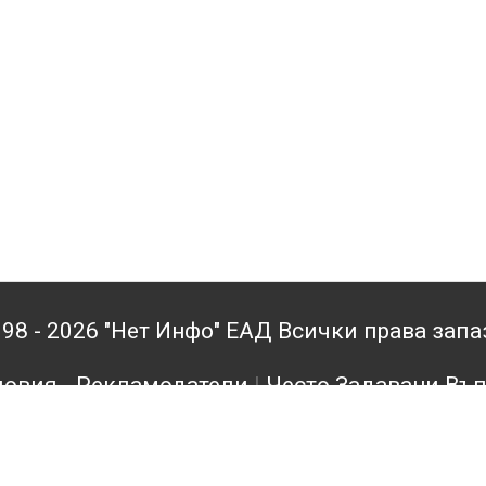
98 - 2026 "Нет Инфо" ЕАД Всички права зап
овия - Рекламодатели
|
Често Задавани Въ
кламодатели
|
Поверителност
|
Архив
|
Конта