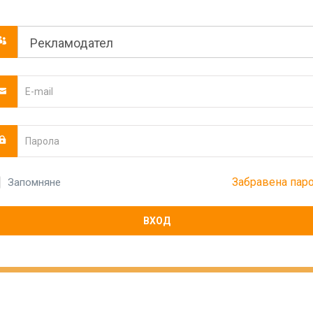
Забравена пар
Запомняне
ВХОД