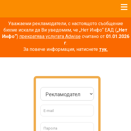
Уважаеми рекламодатели, с настоящото съобщение
бихме искали да Ви уведомим, че „Нет Инфо“ ЕАД (
„Нет
Инфо“
)
прекратява услугата Adwise
считано от
01.01.2026
г
.
За повече информация, натиснете
тук.