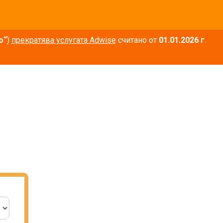
о“
)
прекратява услугата Adwise
считано от
01.01.2026 г
.