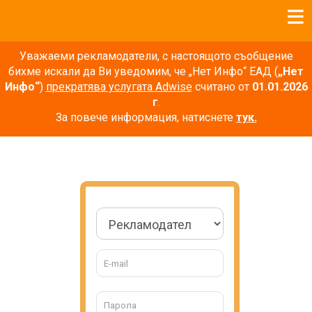
Уважаеми рекламодатели, с настоящото съобщение
бихме искали да Ви уведомим, че „Нет Инфо“ ЕАД (
„Нет
Инфо“
)
прекратява услугата Adwise
считано от
01.01.2026
г
.
За повече информация, натиснете
тук.