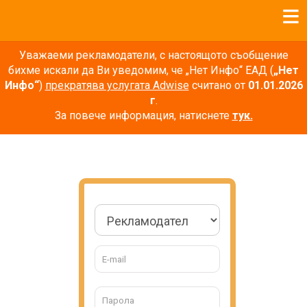
Уважаеми рекламодатели, с настоящото съобщение
бихме искали да Ви уведомим, че „Нет Инфо“ ЕАД (
„Нет
Инфо“
)
прекратява услугата Adwise
считано от
01.01.2026
г
.
За повече информация, натиснете
тук.