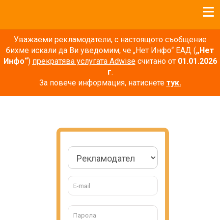
Уважаеми рекламодатели, с настоящото съобщение
бихме искали да Ви уведомим, че „Нет Инфо“ ЕАД (
„Нет
Инфо“
)
прекратява услугата Adwise
считано от
01.01.2026
г
.
За повече информация, натиснете
тук.