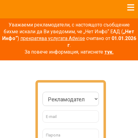
Уважаеми рекламодатели, с настоящото съобщение
бихме искали да Ви уведомим, че „Нет Инфо“ ЕАД (
„Нет
Инфо“
)
прекратява услугата Adwise
считано от
01.01.2026
г
.
За повече информация, натиснете
тук.