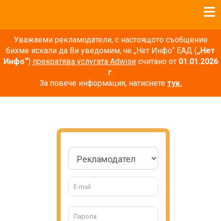
Уважаеми рекламодатели, с настоящото съобщение
бихме искали да Ви уведомим, че „Нет Инфо“ ЕАД (
„Нет
Инфо“
)
прекратява услугата Adwise
считано от
01.01.2026
г
.
За повече информация, натиснете
тук.