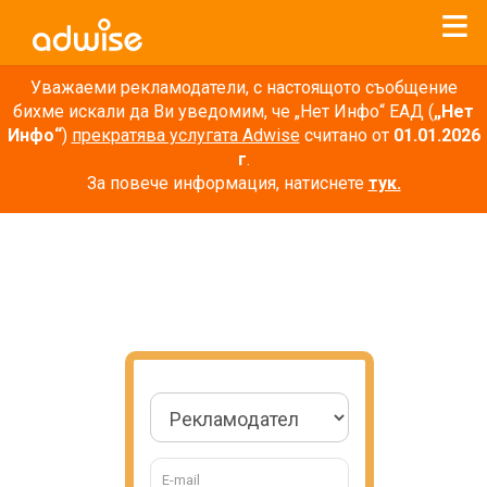
Уважаеми рекламодатели, с настоящото съобщение
бихме искали да Ви уведомим, че „Нет Инфо“ ЕАД (
„Нет
Инфо“
)
прекратява услугата Adwise
считано от
01.01.2026
г
.
За повече информация, натиснете
тук.