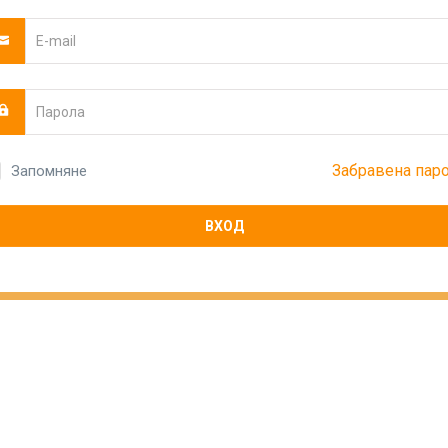
Забравена пар
Запомняне
ВХОД