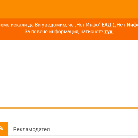
ме искали да Ви уведомим, че „Нет Инфо“ ЕАД (
„Нет Инф
За повече информация, натиснете
тук.