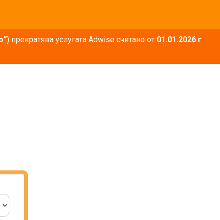
о“
)
прекратява услугата Adwise
считано от
01.01.2026 г
.