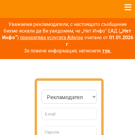
Уважаеми рекламодатели, с настоящото съобщение
бихме искали да Ви уведомим, че „Нет Инфо“ ЕАД (
„Нет
Инфо“
)
прекратява услугата Adwise
считано от
01.01.2026
г
.
За повече информация, натиснете
тук.