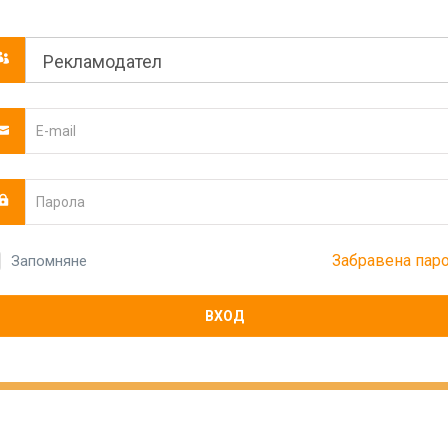
Забравена пар
Запомняне
ВХОД