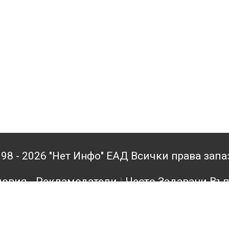
98 - 2026 "Нет Инфо" ЕАД Всички права зап
овия - Рекламодатели
|
Често Задавани Въ
кламодатели
|
Поверителност
|
Архив
|
Конта