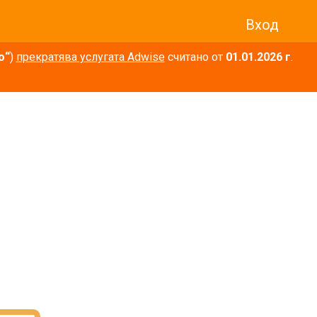
Вход
о“
)
прекратява услугата Adwise
считано от
01.01.2026 г
.