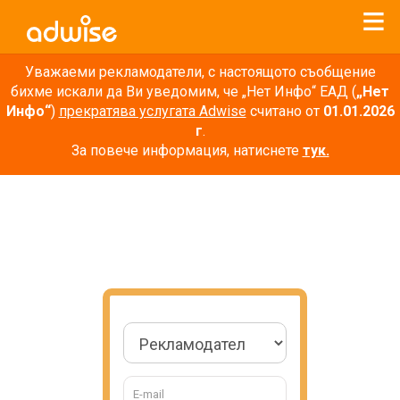
Уважаеми рекламодатели, с настоящото съобщение
бихме искали да Ви уведомим, че „Нет Инфо“ ЕАД (
„Нет
Инфо“
)
прекратява услугата Adwise
считано от
01.01.2026
г
.
За повече информация, натиснете
тук.