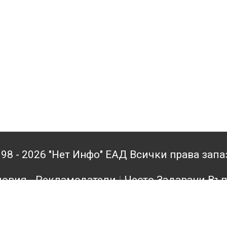
98 - 2026 "Нет Инфо" ЕАД Всички права зап
овия - Рекламодатели
|
Често Задавани Въ
кламодатели
|
Поверителност
|
Архив
|
Конта