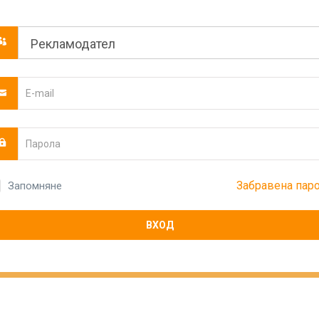
Забравена пар
Запомняне
ВХОД