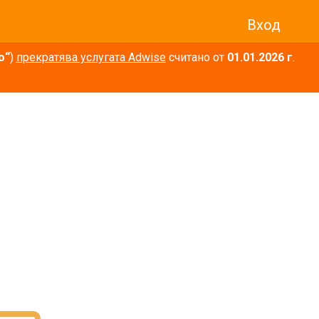
Вход
о“
)
прекратява услугата Adwise
считано от
01.01.2026 г
.