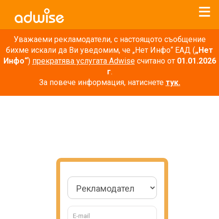
Уважаеми рекламодатели, с настоящото съобщение
бихме искали да Ви уведомим, че „Нет Инфо“ ЕАД (
„Нет
Инфо“
)
прекратява услугата Adwise
считано от
01.01.2026
г
.
За повече информация, натиснете
тук.