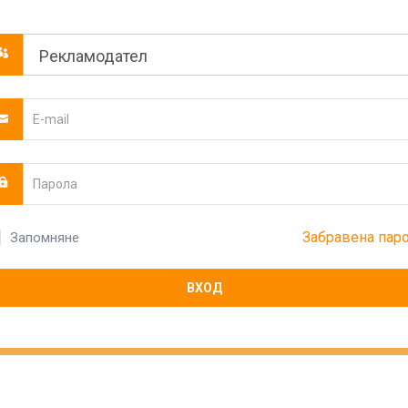
Забравена пар
Запомняне
ВХОД