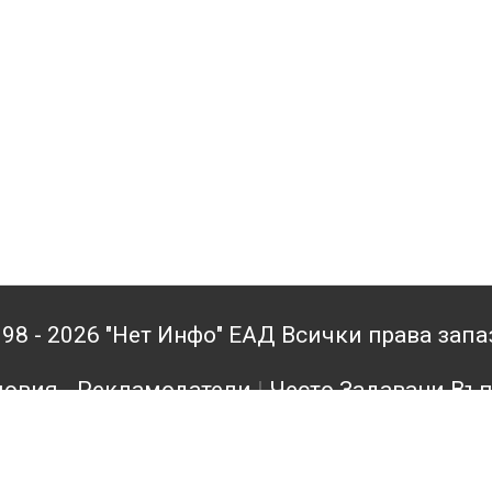
98 - 2026 "Нет Инфо" ЕАД Всички права зап
овия - Рекламодатели
|
Често Задавани Въ
кламодатели
|
Поверителност
|
Архив
|
Конта