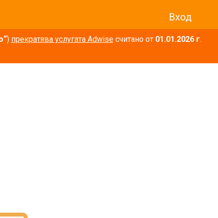
Вход
о“
)
прекратява услугата Adwise
считано от
01.01.2026 г
.