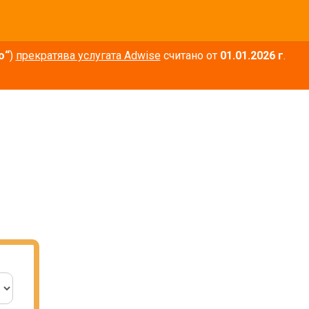
о“
)
прекратява услугата Adwise
считано от
01.01.2026 г
.