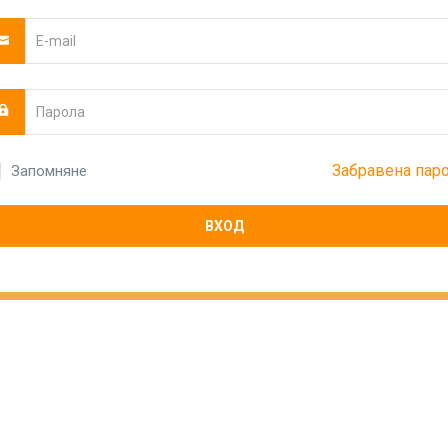
Забравена пар
Запомняне
ВХОД