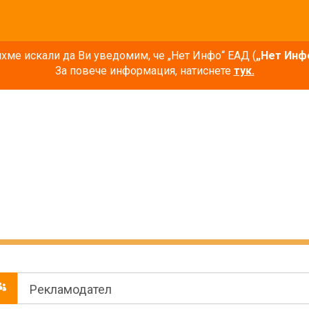
ме искали да Ви уведомим, че „Нет Инфо“ ЕАД (
„Нет Инф
За повече информация, натиснете
тук.