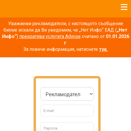
Уважаеми рекламодатели, с настоящото съобщение
бихме искали да Ви уведомим, че „Нет Инфо“ ЕАД (
„Нет
Инфо“
)
прекратява услугата Adwise
считано от
01.01.2026
г
.
За повече информация, натиснете
тук.