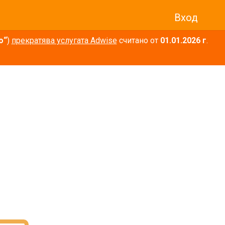
Вход
о“
)
прекратява услугата Adwise
считано от
01.01.2026 г
.