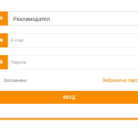
Забравена пар
Запомняне
ВХОД