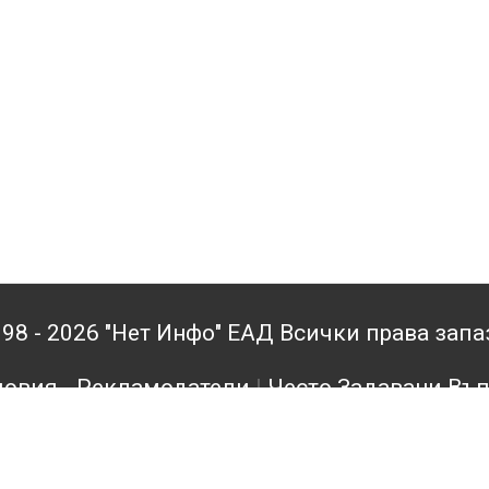
98 - 2026 "Нет Инфо" ЕАД Всички права зап
овия - Рекламодатели
|
Често Задавани Въ
кламодатели
|
Поверителност
|
Архив
|
Конта