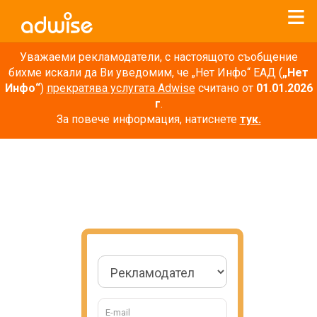
Уважаеми рекламодатели, с настоящото съобщение
бихме искали да Ви уведомим, че „Нет Инфо“ ЕАД (
„Нет
Инфо“
)
прекратява услугата Adwise
считано от
01.01.2026
г
.
За повече информация, натиснете
тук.