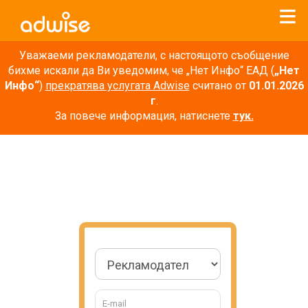
Уважаеми рекламодатели, с настоящото съобщение
бихме искали да Ви уведомим, че „Нет Инфо“ ЕАД (
„Нет
Инфо“
)
прекратява услугата Adwise
считано от
01.01.2026
г
.
За повече информация, натиснете
тук.