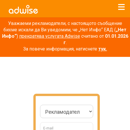
Уважаеми рекламодатели, с настоящото съобщение
бихме искали да Ви уведомим, че „Нет Инфо“ ЕАД (
„Нет
Инфо“
)
прекратява услугата Adwise
считано от
01.01.2026
г
.
За повече информация, натиснете
тук.