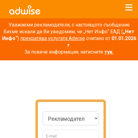
Уважаеми рекламодатели, с настоящото съобщение
бихме искали да Ви уведомим, че „Нет Инфо“ ЕАД (
„Нет
Инфо“
)
прекратява услугата Adwise
считано от
01.01.2026
г
.
За повече информация, натиснете
тук.