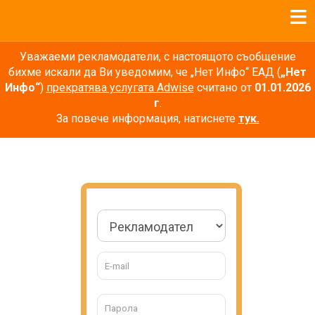
Уважаеми рекламодатели, с настоящото съобщение
бихме искали да Ви уведомим, че „Нет Инфо“ ЕАД (
„Нет
Инфо“
)
прекратява услугата Adwise
считано от
01.01.2026
г
.
За повече информация, натиснете
тук.