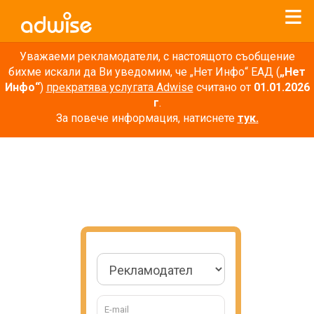
Уважаеми рекламодатели, с настоящото съобщение
бихме искали да Ви уведомим, че „Нет Инфо“ ЕАД (
„Нет
Инфо“
)
прекратява услугата Adwise
считано от
01.01.2026
г
.
За повече информация, натиснете
тук.