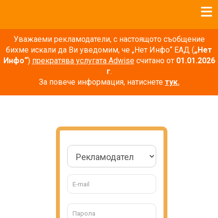
Уважаеми рекламодатели, с настоящото съобщение
бихме искали да Ви уведомим, че „Нет Инфо“ ЕАД (
„Нет
Инфо“
)
прекратява услугата Adwise
считано от
01.01.2026
г
.
За повече информация, натиснете
тук.