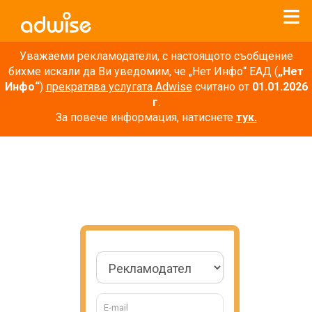
Уважаеми рекламодатели, с настоящото съобщение
бихме искали да Ви уведомим, че „Нет Инфо“ ЕАД (
„Нет
Инфо“
)
прекратява услугата Adwise
считано от
01.01.2026
г
.
За повече информация, натиснете
тук.