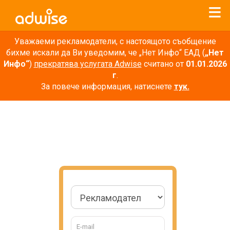
Уважаеми рекламодатели, с настоящото съобщение
бихме искали да Ви уведомим, че „Нет Инфо“ ЕАД (
„Нет
Инфо“
)
прекратява услугата Adwise
считано от
01.01.2026
г
.
За повече информация, натиснете
тук.