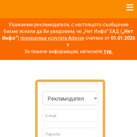
Уважаеми рекламодатели, с настоящото съобщение
бихме искали да Ви уведомим, че „Нет Инфо“ ЕАД (
„Нет
Инфо“
)
прекратява услугата Adwise
считано от
01.01.2026
г
.
За повече информация, натиснете
тук.