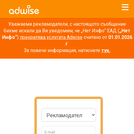
Уважаеми рекламодатели, с настоящото съобщение
бихме искали да Ви уведомим, че „Нет Инфо“ ЕАД (
„Нет
Инфо“
)
прекратява услугата Adwise
считано от
01.01.2026
г
.
За повече информация, натиснете
тук.